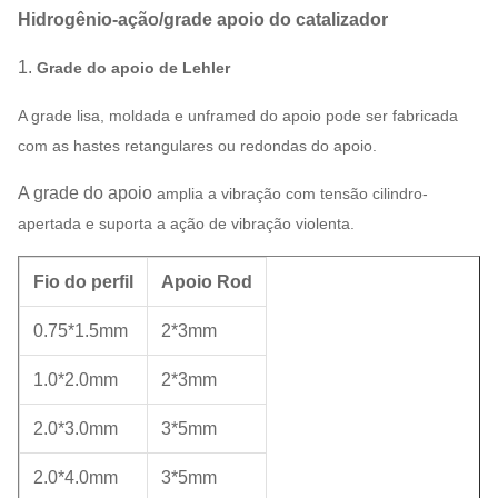
Hidrogênio-ação/grade apoio do catalizador
1.
Grade do apoio de Lehler
A grade lisa, moldada e unframed do apoio pode ser fabricada
com as hastes retangulares ou redondas do apoio.
A grade do apoio
amplia a vibração com tensão cilindro-
apertada e suporta a ação de vibração violenta.
Fio do perfil
Apoio Rod
0.75*1.5mm
2*3mm
1.0*2.0mm
2*3mm
2.0*3.0mm
3*5mm
2.0*4.0mm
3*5mm