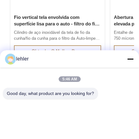
Fio vertical tela envolvida com
Abertura fo
superfície lisa para o auto - filtro do fio
elevada pre
da limpeza
de fio
Cilindro de aço inoxidável da tela de fio da
Entalhe de aç
cunha/fio da cunha para o filtro da Auto-limpeza
750 mícrons 1.
1. A tela de fio de aço inoxidável da cunha é
de fio de V é
produzida com o método da soldadura de
soldadura de r
Obtenha O Melhor Preço
Obt
resistência elétrica, fios com perfis especiais é
perfis especi
lehler
soldada aos fios de apoio em 90 graus. A
em 90 graus. A
distância entre os perfis de ...
do tamanho co
5:46 AM
Good day, what product are you looking for?
Obtenha os Produtos que Você Precisa
Submeter
0086-532-87117999