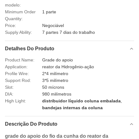
modelo:
Minimum Order
1 parte
Quantity:
Price:
Negociável
Supply Ability:
7 partes 7 dias do trabalho
Detalhes Do Produto
Product Name:
Grade do apoio
Application:
reator da Hidrogênio-ação
Profile Wire:
2*4 milímetro
Support Rod:
3*5 milímetro
Slot:
50 mícrons
DIA:
980 milímetros
High Light:
distribuidor líquido coluna embalada
,
bandejas internas da coluna
Descrição Do Produto
grade do apoio do fio da cunha do reator da